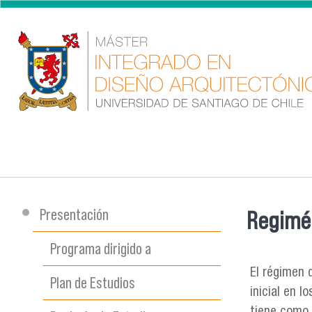
Pasar al contenido principal
Presentación
Regimén
Se encu
Programa dirigido a
El régimen 
Plan de Estudios
inicial en 