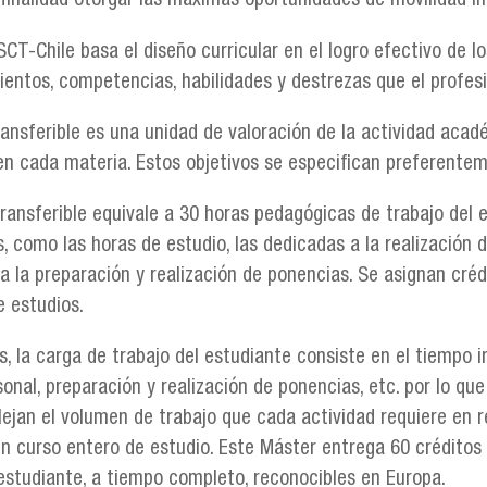
finalidad otorgar las máximas oportunidades de movilidad in
CT-Chile basa el diseño curricular en el logro efectivo de l
ientos, competencias, habilidades y destrezas que el profesi
ransferible es una unidad de valoración de la actividad acad
n cada materia. Estos objetivos se especifican preferenteme
transferible equivale a 30 horas pedagógicas de trabajo del 
, como las horas de estudio, las dedicadas a la realización d
ra la preparación y realización de ponencias. Se asignan cr
 estudios.
, la carga de trabajo del estudiante consiste en el tiempo i
onal, preparación y realización de ponencias, etc. por lo qu
flejan el volumen de trabajo que cada actividad requiere en 
n curso entero de estudio. Este Máster entrega 60 créditos t
 estudiante, a tiempo completo, reconocibles en Europa.