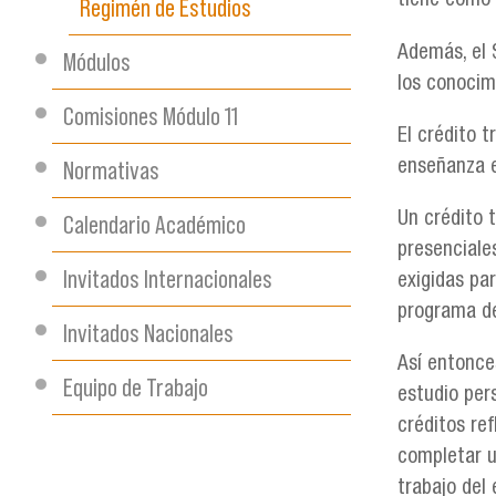
tiene como 
Regimén de Estudios
Además, el S
Módulos
los conocim
Comisiones Módulo 11
El crédito t
Normativas
enseñanza e
Un crédito 
Calendario Académico
presenciales
Invitados Internacionales
exigidas pa
programa de
Invitados Nacionales
Así entonces
Equipo de Trabajo
estudio pers
créditos re
completar u
trabajo del