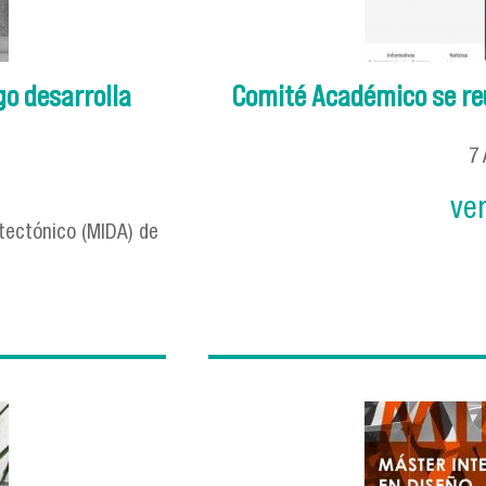
go desarrolla
Comité Académico se re
7
ve
itectónico (MIDA) de