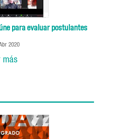
úne para evaluar postulantes
Abr
2020
r más