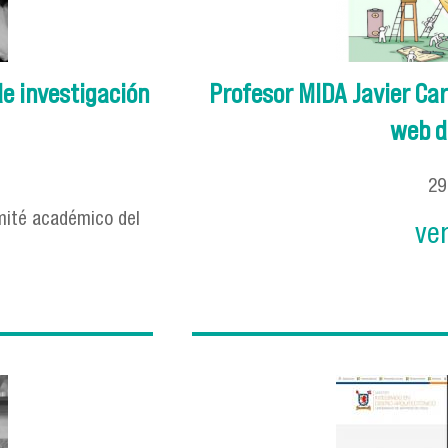
e investigación
Profesor MIDA Javier Ca
web de
2
omité académico del
ve