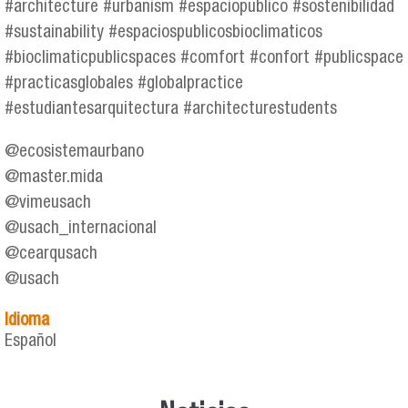
#architecture #urbanism #espaciopublico #sostenibilidad
#sustainability #espaciospublicosbioclimaticos
#bioclimaticpublicspaces #comfort #confort #publicspace
#practicasglobales #globalpractice
#estudiantesarquitectura #architecturestudents
@ecosistemaurbano
@master.mida
@vimeusach
@usach_internacional
@cearqusach
@usach
Idioma
Español