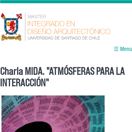
Pasar al contenido principal
☰ Menu
Charla MIDA. "ATMÓSFERAS PARA LA
Se encuentra usted aquí
INTERACCIÓN"